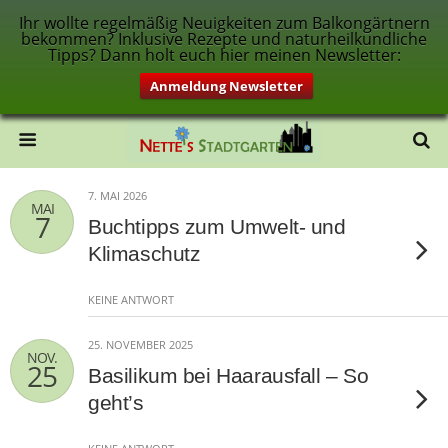
Ihr wollte regelmäßig Neuigkeiten zum Balkongärtnern
bekommen? Inklusive Rezepte und naturheilkundliche
Tipps? Dann holt euch hier meinen Newsletter:
Anmeldung Newsletter
7. MAI 2026
MAI
7
Buchtipps zum Umwelt- und
Klimaschutz
KEINE ANTWORT
25. NOVEMBER 2025
NOV.
25
Basilikum bei Haarausfall – So
geht’s