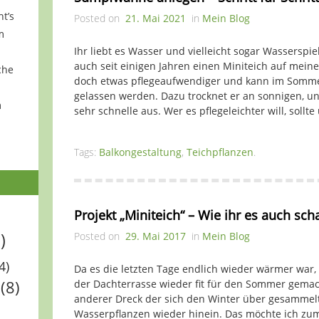
ht’s
Posted on
21. Mai 2021
in
Mein Blog
m
Ihr liebt es Wasser und vielleicht sogar Wasserspie
auch seit einigen Jahren einen Miniteich auf meiner
che
doch etwas pflegeaufwendiger und kann im Sommer 
gelassen werden. Dazu trocknet er an sonnigen, u
m
sehr schnelle aus. Wer es pflegeleichter will, sollt
Tags:
Balkongestaltung
,
Teichpflanzen
.
Projekt „Miniteich“ – Wie ihr es auch scha
)
Posted on
29. Mai 2017
in
Mein Blog
4)
Da es die letzten Tage endlich wieder wärmer war,
(8)
der Dachterrasse wieder fit für den Sommer gemac
anderer Dreck der sich den Winter über gesammelt
Wasserpflanzen wieder hinein. Das möchte ich z