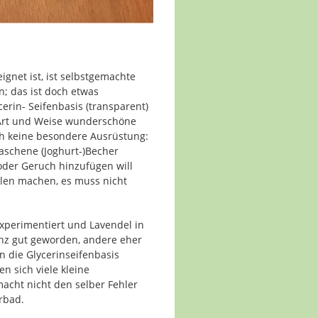
ignet ist, ist selbstgemachte
n; das ist doch etwas
rin- Seifenbasis (transparent)
 Art und Weise wunderschöne
ch keine besondere Ausrüstung:
aschene (Joghurt-)Becher
oder Geruch hinzufügen will
len machen, es muss nicht
experimentiert und Lavendel in
anz gut geworden, andere eher
n die Glycerinseifenbasis
n sich viele kleine
macht nicht den selber Fehler
rbad.