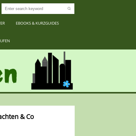
TER
EBOOKS & KURZGUIDES
RUFEN
achten & Co