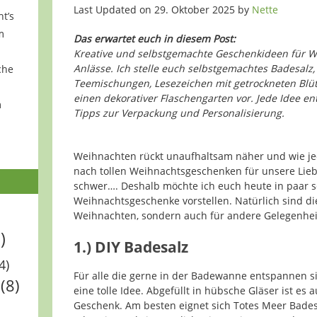
Last Updated on 29. Oktober 2025 by
Nette
ht’s
m
Das erwartet euch in diesem Post:
Kreative und selbstgemachte Geschenkideen für 
Anlässe. Ich stelle euch selbstgemachtes Badesalz, 
che
Teemischungen, Lesezeichen mit getrockneten Blüte
einen dekorativer Flaschengarten vor. Jede Idee en
m
Tipps zur Verpackung und Personalisierung.
Weihnachten rückt unaufhaltsam näher und wie jed
nach tollen Weihnachtsgeschenken für unsere Liebe
schwer…. Deshalb möchte ich euch heute in paar 
Weihnachtsgeschenke vorstellen. Natürlich sind di
Weihnachten, sondern auch für andere Gelegenhei
)
1.)
DIY Badesalz
4)
Für alle die gerne in der Badewanne entspannen s
(8)
eine tolle Idee. Abgefüllt in hübsche Gläser ist es 
Geschenk. Am besten eignet sich Totes Meer Bade