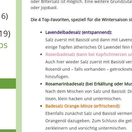
oder Bittersalz ist möglich. Eine weitere Grundzutat
oder Jojobaöl.
16)
Die 4 Top-Favoriten, speziell für die Wintersaison s
19)
Lavendelbadesalz (entspannend):
Salz zuerst mit Basisöl und dann mit Laven
ps
einige Topfen ätherisches Öl Lavendel fein
Rosenbadesalz (kann bei Kopfschmerzen und
Auch hier wieder Salz zuerst mit Basisöl v
Rosenöl und – falls vorhanden – getrocknet
hinzufügen.
Rosamarinbadesalz (bei Erkältung oder Mus
Nach dem Mischen von Salz und Basisöl: D
lösen, klein hacken und untermischen.
Badesalz Orange-Minze (erfrischend):
Ebenfalls zunächst Salz und Basisöl verme
Orangenöl dazugeben. Zum Schluss die get
zerkleinern und vorsichtig untermischen.