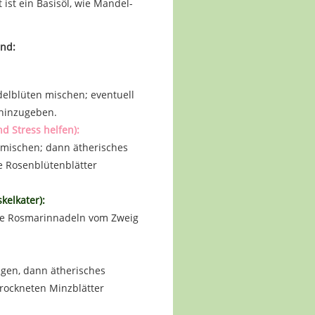
 ist ein Basisöl, wie Mandel-
ind:
delblüten mischen; eventuell
 hinzugeben.
 Stress helfen):
ermischen; dann ätherisches
e Rosenblütenblätter
kelkater):
ie Rosmarinnadeln vom Zweig
ngen, dann ätherisches
rockneten Minzblätter