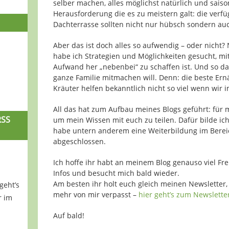
selber machen, alles möglichst natürlich und saiso
Herausforderung die es zu meistern galt: die verf
Dachterrasse sollten nicht nur hübsch sondern au
Aber das ist doch alles so aufwendig – oder nicht?
habe ich Strategien und Möglichkeiten gesucht, mi
Aufwand her „nebenbei“ zu schaffen ist. Und so da
ganze Familie mitmachen will. Denn: die beste Er
Kräuter helfen bekanntlich nicht so viel wenn wir 
All das hat zum Aufbau meines Blogs geführt: für
RSS
um mein Wissen mit euch zu teilen. Dafür bilde ic
habe untern anderem eine Weiterbildung im Berei
abgeschlossen.
Ich hoffe ihr habt an meinem Blog genauso viel Fre
Infos und besucht mich bald wieder.
Am besten ihr holt euch gleich meinen Newsletter,
geht’s
mehr von mir verpasst –
hier geht’s zum Newslette
r im
Auf bald!