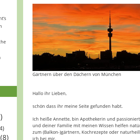
ht’s
m
che
m
Gärtnern über den Dächern von München
Hallo ihr Lieben,
schön dass ihr meine Seite gefunden habt.
)
Ich heiße Annette, bin Apothekerin und passionier
und deiner Familie mit meinen Wissen helfen natürl
4)
zum (Balkon-)gärtnern, Kochrezepte oder naturheilk
(8)
ich bei mir.