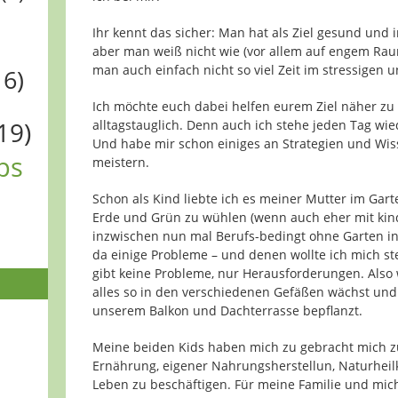
Ihr kennt das sicher: Man hat als Ziel gesund und 
aber man weiß nicht wie (vor allem auf engem Raum
man auch einfach nicht so viel Zeit im stressigen u
16)
Ich möchte euch dabei helfen eurem Ziel näher zu
19)
alltagstauglich. Denn auch ich stehe jeden Tag wi
Und habe mir schon einiges an Strategien und Wis
ps
meistern.
Schon als Kind liebte ich es meiner Mutter im Gar
Erde und Grün zu wühlen (wenn auch eher mit kin
inzwischen nun mal Berufs-bedingt ohne Garten in 
da einige Probleme – und denen wollte ich mich ste
gibt keine Probleme, nur Herausforderungen. Also
alles so in den verschiedenen Gefäßen wächst und 
unserem Balkon und Dachterrasse bepflanzt.
Meine beiden Kids haben mich zu gebracht mich zu
Ernährung, eigener Nahrungsherstellun, Naturhei
Leben zu beschäftigen. Für meine Familie und mich