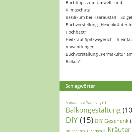
Buchtipps zum Umwelt- und
Klimaschutz
Basilikum bei Haarausfall – So ge
Buchvorstellung „Hexenkräuter i
Hochbeet“
Heilkraut Spitzwegerich – 5 einfa
Anwendungen
Buchvorstellung „Permakultur a
Balkon“
Schlagwörter
Anbau in der Wohnung
(1)
Balkongestaltung
(10
DIY
(15)
DIY Geschenk
(
Kräuter
Heilpflanzen
(1)
Kochen
(1)