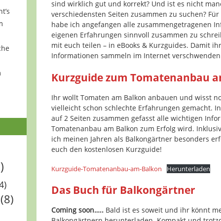
sind wirklich gut und korrekt? Und ist es nicht m
ht’s
verschiedensten Seiten zusammen zu suchen? Für
m
habe ich angefangen alle zusammengetragenen I
eigenen Erfahrungen sinnvoll zusammen zu schrei
mit euch teilen – in eBooks & Kurzguides. Damit ihr n
che
Informationen sammeln im Internet verschwenden
m
Kurzguide zum Tomatenanbau a
Ihr wollt Tomaten am Balkon anbauen und wisst no
vielleicht schon schlechte Erfahrungen gemacht. I
auf 2 Seiten zusammen gefasst alle wichtigen Info
Tomatenanbau am Balkon zum Erfolg wird. Inklusive
ich meinen Jahren als Balkongärtner besonders erf
euch den kostenlosen Kurzguide!
)
Kurzguide-Tomatenanbau-am-Balkon
Herunterladen
4)
Das Buch für Balkongärtner
(8)
Coming soon…..
Bald ist es soweit und ihr könnt 
Balkongärtnern herunterladen. Kompakt und trotzd